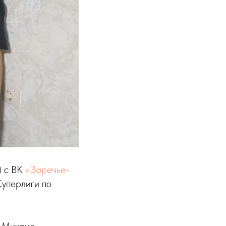
) с ВК
«Заречье-
Суперлиги по
л Михаил