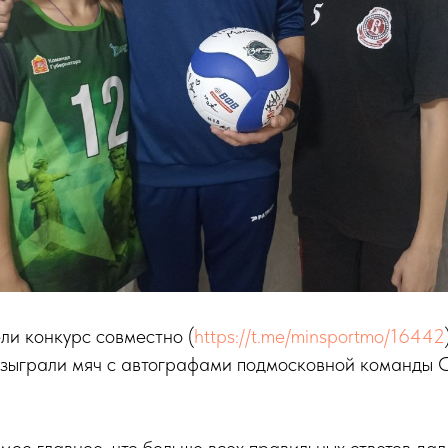
ли конкурс совместно (
https://t.me/minsportmo/16442
разыграли мяч с автографами подмосковной команды 
амое главное, что больше всех правильных ответов да