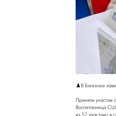
♟️В Бангкоке зав
Приняли участие о
Воспитанница СШО
из 52 участниц в 