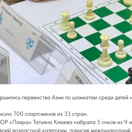
ершились первенства Азии по шахматам среди детей 
коло 700 спортсменов из 33 стран.
Р «Пахра» Татьяна Клюева набрала 5 очков из 9 и 
своей возрастной категории, повысив международный 