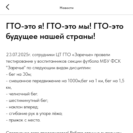
Новости
ГТО-это я! ГТО-это мы! ГТО-это
будущее нашей страны!
23.07.2025г. сотрудники ЦТ ГТО «Заречье» провели
тестирование у воспитанников секции футбола МБУ ФСК
"Заречье" по следующим видам дисциплин:
- бег на 30м;
- смешанное передвижение на 1000м,бег на 1 км, бег на 1,5
км,
- челночный бег.
- шестиминутный бег;
- наклон вперед;
- сгибание рук в упоре лёжа;
- прыжок с места.
Спортивное лето продолжается! Ребята отлично выполнили