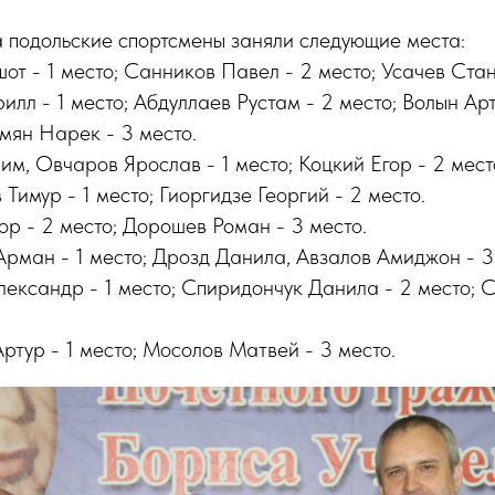
 подольские спортсмены заняли следующие места:
шот - 1 место; Санников Павел - 2 место; Усачев Стан
рилл - 1 место; Абдуллаев Рустам - 2 место; Волын Ар
мян Нарек - 3 место.
рим, Овчаров Ярослав - 1 место; Коцкий Егор - 2 мест
 Тимур - 1 место; Гиоргидзе Георгий - 2 место.
гор - 2 место; Дорошев Роман - 3 место.
 Арман - 1 место; Дрозд Данила, Авзалов Амиджон - 3
Александр - 1 место; Спиридончук Данила - 2 место; 
Артур - 1 место; Мосолов Матвей - 3 место.