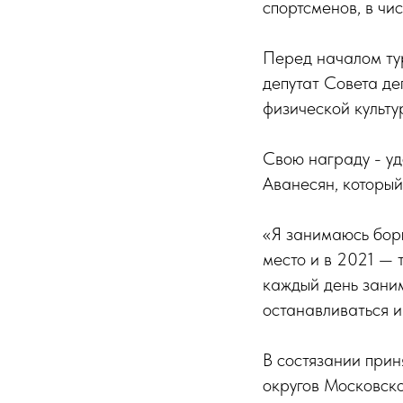
спортсменов, в чи
Перед началом ту
депутат Совета де
физической культу
Свою награду - уд
Аванесян, который
«Я занимаюсь борь
место и в 2021 — 
каждый день заним
останавливаться и
В состязании прин
округов Московско