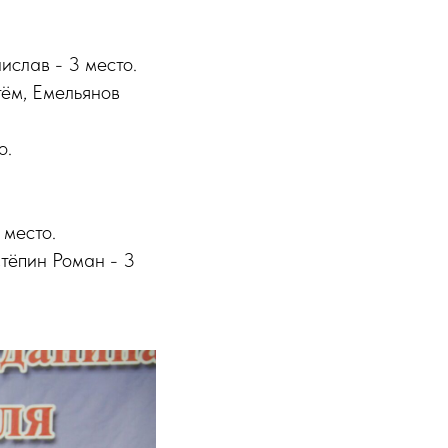
ислав - 3 место.
тём, Емельянов
о.
 место.
Стёпин Роман - 3