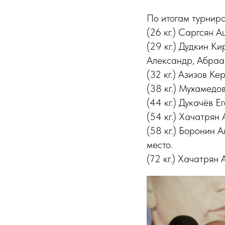
По итогам турнира
(26 кг.) Саргсян А
(29 кг.) Дудкин Ки
Александр, Абраа
(32 кг.) Азизов Ке
(38 кг.) Мухамедов
(44 кг.) Дукачёв Е
(54 кг.) Хачатрян
(58 кг.) Боронин 
место.
(72 кг.) Хачатрян 