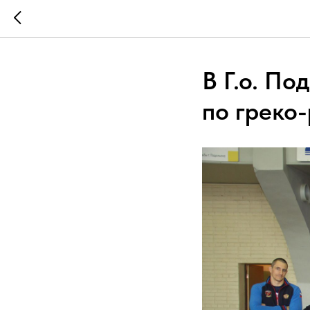
В Г.о. П
по греко