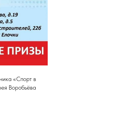
дника «Спорт в
рея Воробьёва