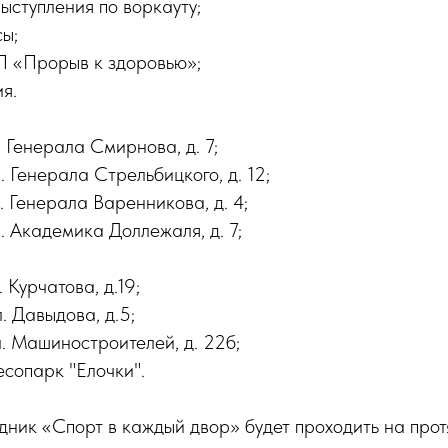
ыступления по воркауту;
ы;
 «Прорыв к здоровью»;
я.
л. Генерала Смирнова, д. 7;
л. Генерала Стрельбицкого, д. 12;
л. Генерала Варенникова, д. 4;
л. Академика Доллежаля, д. 7;
. Курчатова, д.19;
л. Давыдова, д.5;
л. Машиностроителей, д. 22б;
есопарк "Елочки".
дник «Спорт в каждый двор» будет проходить на прот