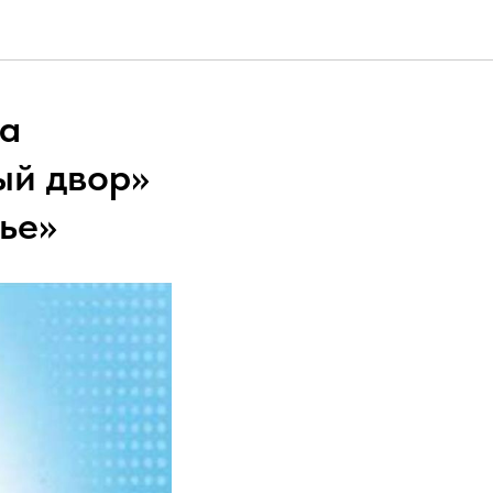
на
ый двор»
ье»