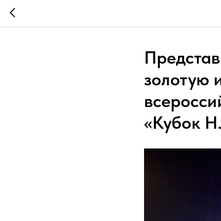
Представ
золотую 
всеросси
«Кубок Н