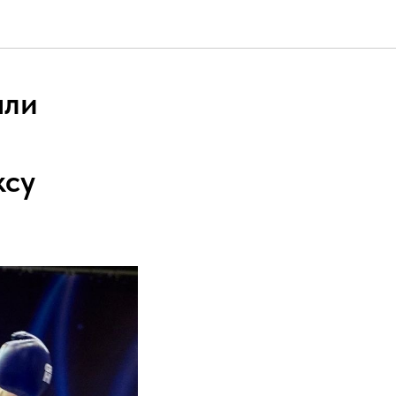
али
ксу