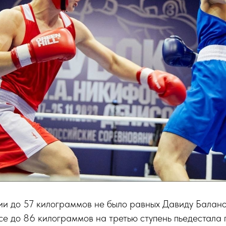
ии до 57 килограммов не было равных Давиду Балано
есе до 86 килограммов на третью ступень пьедестал