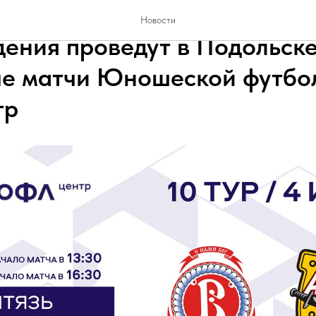
оманды школы «Витязь» 200
Новости
дения проведут в Подольск
е матчи Юношеской футбо
тр