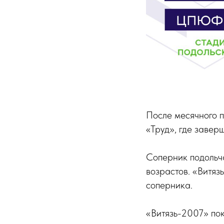
После месячного 
«Труд», где завер
Соперник подольча
возрастов. «Витяз
соперника.
«Витязь-2007» пок