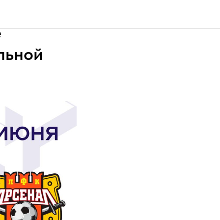
7 и 2008
е
льной