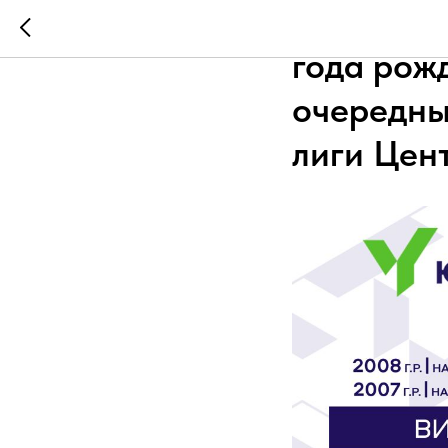
4 июня к
года рож
очередны
лиги Цен