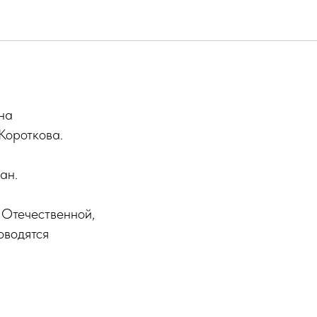
лке
на
Короткова.
ан.
 Отечественной,
оводятся