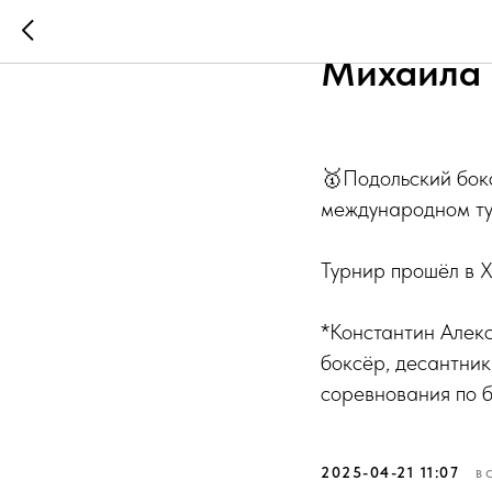
Ещё одна
Михаила 
🥇Подольский бок
международном ту
Турнир прошёл в Х
*Константин Алек
боксёр, десантник
соревнования по б
2025-04-21 11:07
В