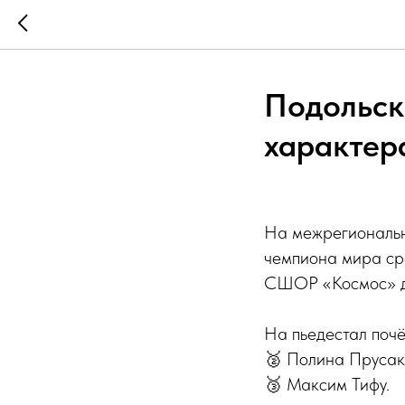
Подольск
характер
На межрегиональн
чемпиона мира ср
СШОР «Космос» до
На пьедестал почё
🥈 Полина Прусак
🥉 Максим Тифу.