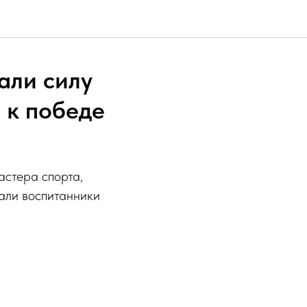
али силу
 к победе
астера спорта,
али воспитанники