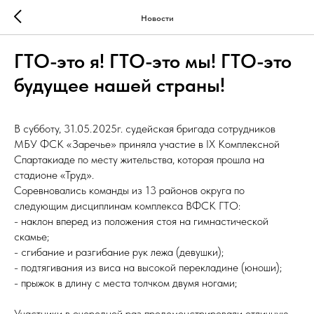
Новости
ГТО-это я! ГТО-это мы! ГТО-это
будущее нашей страны!
В субботу, 31.05.2025г. судейская бригада сотрудников
МБУ ФСК «Заречье» приняла участие в IХ Комплексной
Спартакиаде по месту жительства, которая прошла на
стадионе «Труд».
Соревновались команды из 13 районов округа по
следующим дисциплинам комплекса ВФСК ГТО:
- наклон вперед из положения стоя на гимнастической
скамье;
- сгибание и разгибание рук лежа (девушки);
- подтягивания из виса на высокой перекладине (юноши);
- прыжок в длину с места толчком двумя ногами;
Участники в очередной раз продемонстрировали отличную