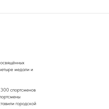
посвящённых
четыре медали и
 300 спортсменов
Спортсмены
ставили городской