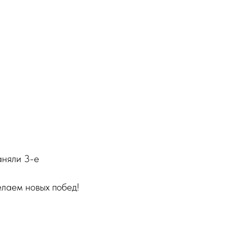
аняли 3-е
елаем новых побед!