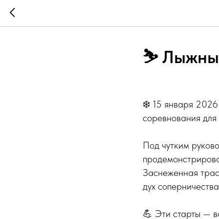
⛷️ Лыжны
❄️ 15 января 202
соревнования для
Под чутким руков
продемонстрировал
Заснеженная трасс
дух соперничества
💪 Эти старты — в