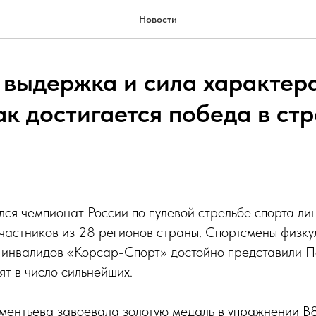
Новости
, выдержка и сила характер
ак достигается победа в ст
ся чемпионат России по пулевой стрельбе спорта ли
частников из 28 регионов страны. Спортсмены физку
 инвалидов «Корсар-Спорт» достойно представили П
ят в число сильнейших.
ментьева завоевала золотую медаль в упражнении В8