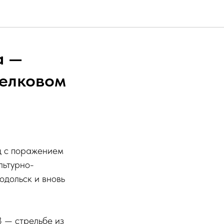
а —
релковом
ц с поражением
льтурно-
одольск и вновь
 — стрельбе из