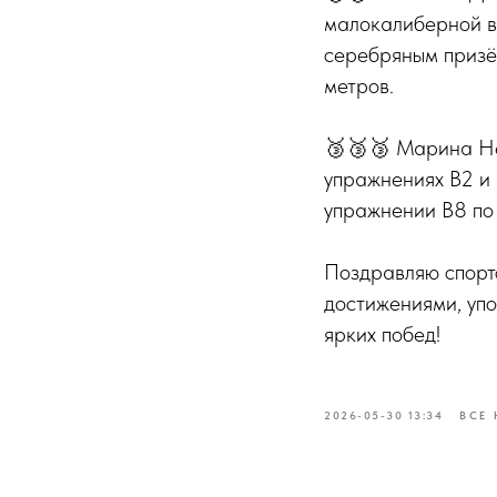
малокалиберной ви
серебряным призё
метров.
🥉🥉🥉 Марина Не
упражнениях В2 и 
упражнении В8 по 
Поздравляю спорт
достижениями, упо
ярких побед!
2026-05-30 13:34
ВСЕ