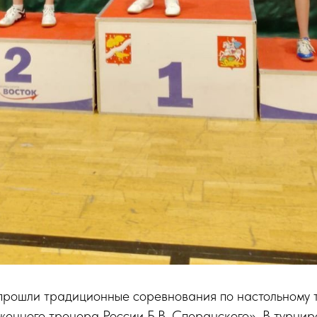
прошли традиционные соревнования по настольному 
енного тренера России Б.В. Сперанского». В турнир