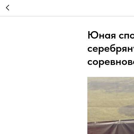
Юная спо
серебрян
соревнов