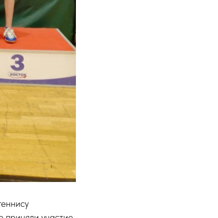
теннису
е приняли участие