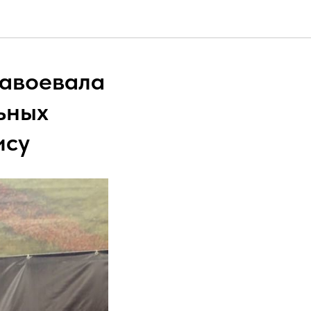
завоевала
ьных
ису