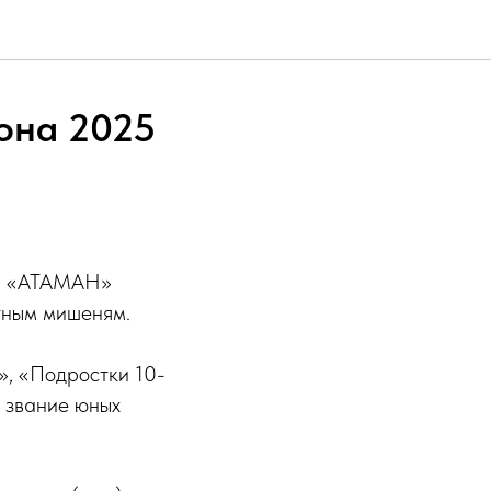
она 2025
ка «АТАМАН»
этным мишеням.
», «Подростки 10-
а звание юных