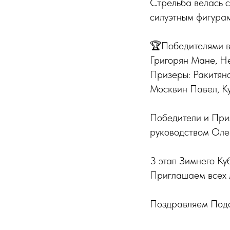
Стрельба велась с 
силуэтным фигурам
🏆Победителями в 
Григорян Мане, Н
Призеры: Ракитян
Москвин Павел, К
Победители и При
руководством Оле
3 этап Зимнего К
Приглашаем всех 
Поздравляем Подол