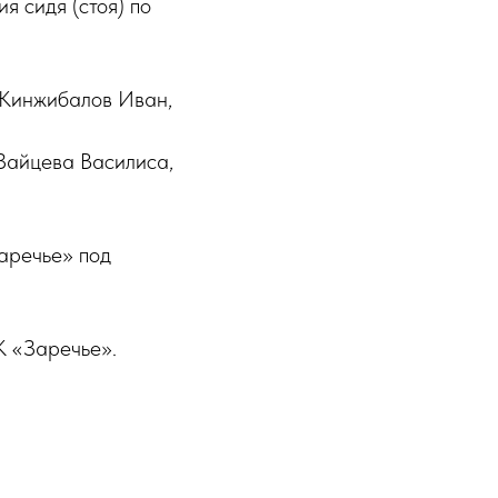
я сидя (стоя) по
 Кинжибалов Иван,
Зайцева Василиса,
аречье» под
К «Заречье».