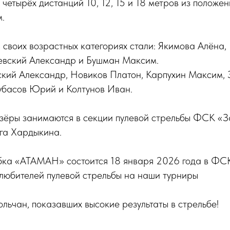
четырёх дистанций 10, 12, 15 и 18 метров из положени
.
своих возрастных категориях стали: Якимова Алёна,
евский Александр и Бушман Максим.
ский Александр, Новиков Платон, Карпухин Максим, 
убасов Юрий и Колтунов Иван.
зёры занимаются в секции пулевой стрельбы ФСК «З
га Хардыкина.
убка «АТАМАН» состоится 18 января 2026 года в ФС
любителей пулевой стрельбы на наши турниры
ьчан, показавших высокие результаты в стрельбе!