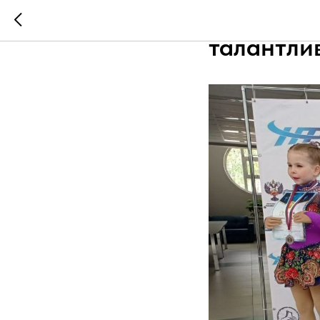
Маленьки
талантли