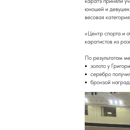
каратэ приняли у
юношей и девушек,
весовая категория
«Центр спорта и 
каратистов из раз
По результатам м
золото у Григор
серебро получил
бронзой награди