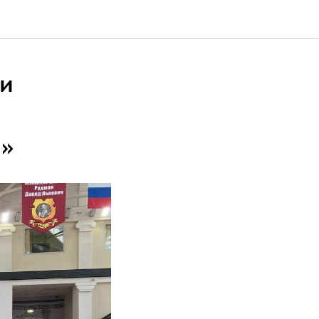
ли
н»