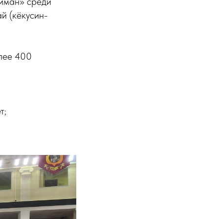
айман» среди
й (кёкусин-
лее 400
т;