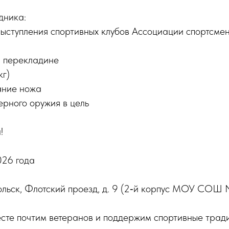
дника:
выступления спортивных клубов Ассоциации спортсм
а перекладине
кг)
ание ножа
ерного оружия в цель
!
026 года
дольск, Флотский проезд, д. 9 (2‑й корпус МОУ СОШ
есте почтим ветеранов и поддержим спортивные трад