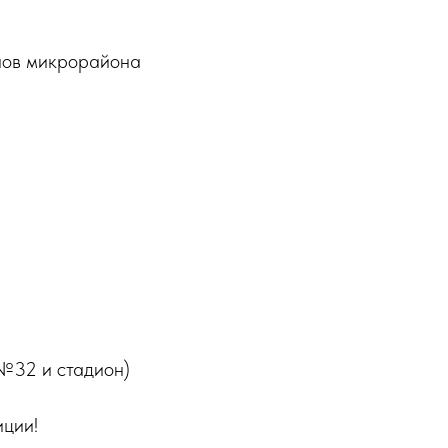
енов микрорайона
 №32 и стадион)
иции!