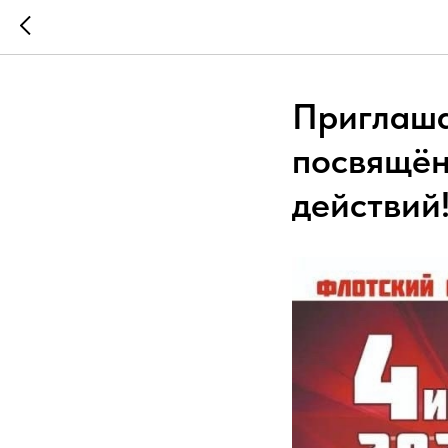
Приглаша
посвящён
действий