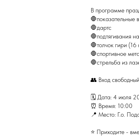
В программе праз
🛑показательные 
🛑дартс
🛑подтягивания н
🛑толчок гири (16 
🛑спортивное мет
🛑стрельба из лаз
👥 Вход свободный
🗓 Дата: 4 июля 2
⏰ Время: 10:00
📍 Место: Г.о. По
⭐️ Приходите - вм