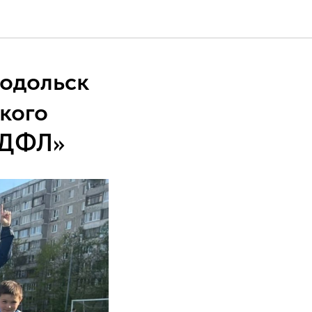
Подольск
кого
 ДФЛ»