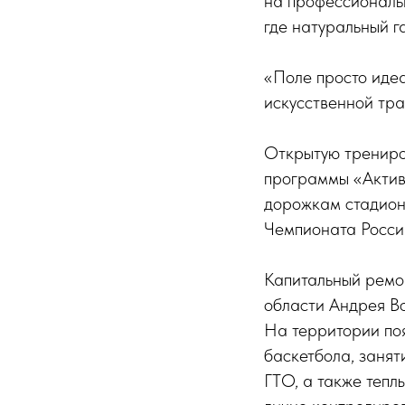
на профессиональн
где натуральный г
«Поле просто идеа
искусственной тра
Открытую трениров
программы «Актив
дорожкам стадиона
Чемпионата Росси
Капитальный ремо
области Андрея В
На территории поя
баскетбола, занят
ГТО, а также тепл