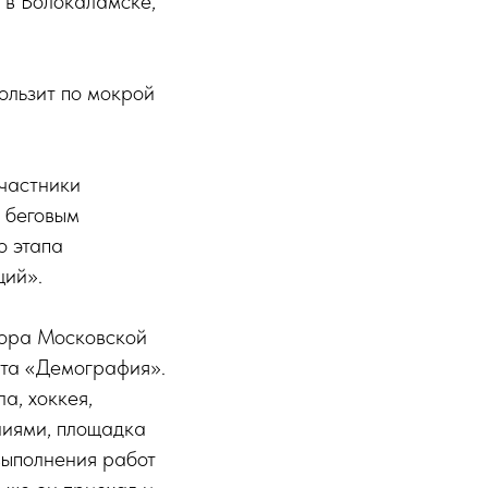
 в Волокаламске,
кользит по мокрой
участники
 беговым
о этапа
щий».
тора Московской
кта «Демография».
а, хоккея,
ниями, площадка
 выполнения работ