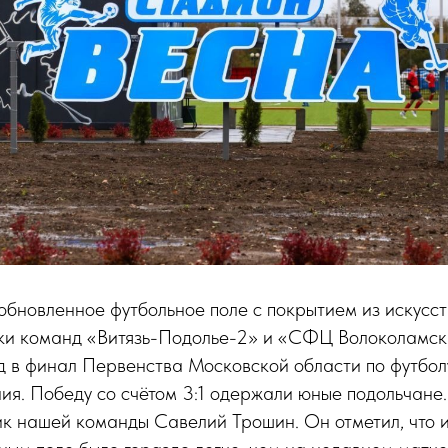
обновленное футбольное поле с покрытием из искусс
ки команд «Витязь-Подолье-2» и «СФЦ Волоколамск»
од в финал Первенства Московской области по футбо
я. Победу со счётом 3:1 одержали юные подольчане.
к нашей команды Савелий Трошин. Он отметил, что и