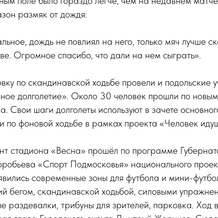
ым поле было гораздо легче, чем на недавнем матче
азон размяк от дождя:
льное, дождь не повлиял на него, только мяч лучше с
ве. Огромное спасибо, что дали на нем сыграть».
ку по скандинавской ходьбе провели и подольские 
ное долголетие». Около 30 человек прошли по новым
. Свои шаги долголеты используют в зачете основног
и по фоновой ходьбе в рамках проекта «Человек иду
нт стадиона «Весна» прошёл по программе Губерна
оробьева «Спорт Подмосковья» национального прое
вились современные зоны для футбола и мини-футбол
ий бегом, скандинавской ходьбой, силовыми упражне
ые раздевалки, трибуны для зрителей, парковка. Ход