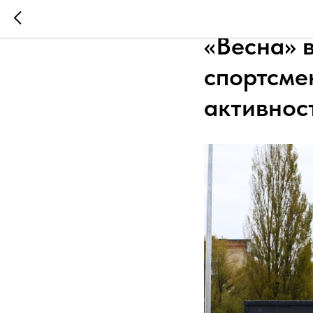
После ма
«Весна» 
спортсме
активнос