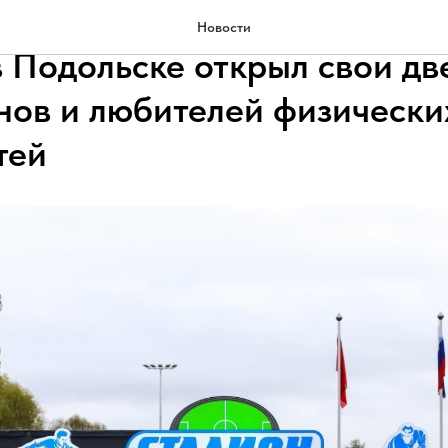
сштабной модернизации ст
Новости
в Подольске открыл свои дв
нов и любителей физически
тей