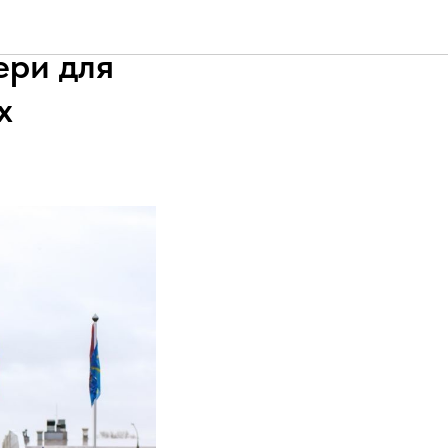
адион
ери для
х