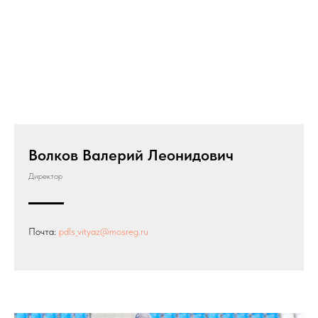
Волков Валерий Леонидович
Директор
Почта:
pdls_vityaz@mosreg.ru